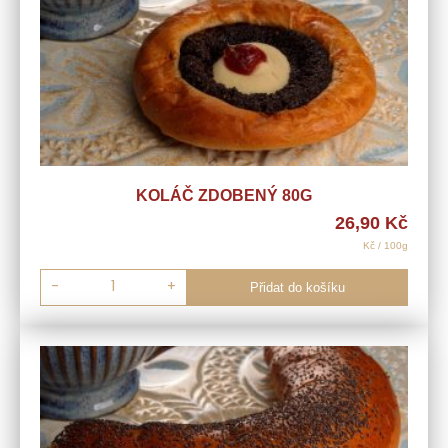
KOLÁČ ZDOBENÝ 80G
26,90
Kč
Kč / 100g
-
+
Přidat do košíku