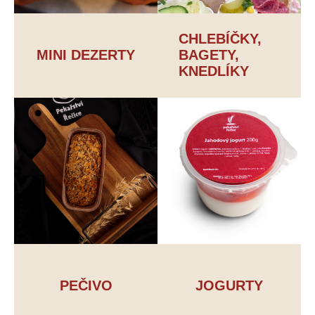
CHLEBÍČKY,
MINI DEZERTY
BAGETY,
KNEDLÍKY
PEČIVO
JOGURTY