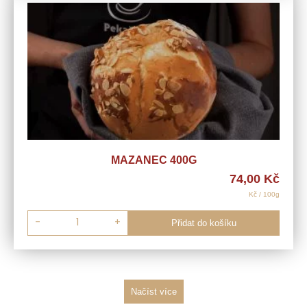
MAZANEC 400G
74,00
Kč
Kč / 100g
-
+
Přidat do košíku
Načíst více