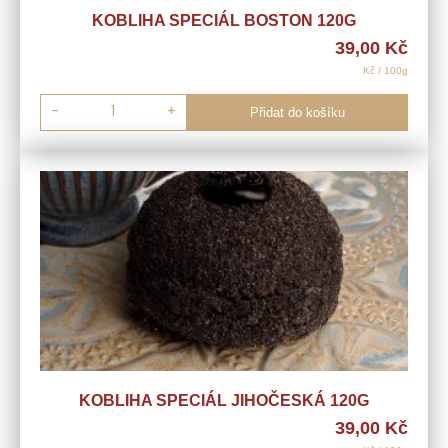
KOBLIHA SPECIÁL BOSTON 120G
39,00
Kč
Kč / 100g
-
+
Přidat do košíku
KOBLIHA SPECIÁL JIHOČESKÁ 120G
39,00
Kč