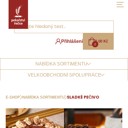
Skip
to
the
content
Přihlášení
0,00
Kč
0
NABÍDKA SORTIMENTU
VELKOOBCHODNÍ SPOLUPRÁCE
E-SHOP
NABÍDKA SORTIMENTU
SLADKÉ PEČIVO