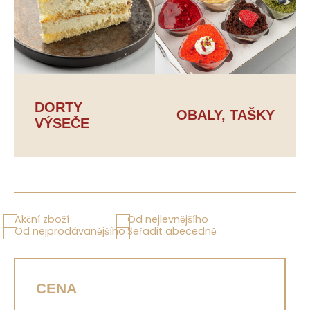
DORTY
OBALY, TAŠKY
VÝSEČE
Akční zboží
Od nejlevnějšího
Od nejprodávanějšího
Seřadit abecedně
CENA