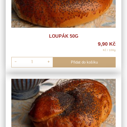
LOUPÁK 50G
9,90
Kč
Kč / 100g
-
+
Přidat do košíku