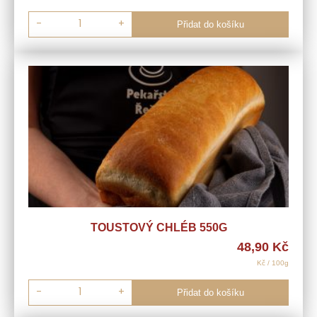
-
+
Přidat do košíku
TOUSTOVÝ CHLÉB 550G
48,90
Kč
Kč / 100g
-
+
Přidat do košíku