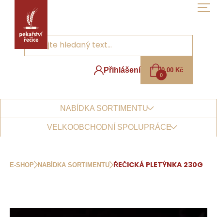
Skip
to
the
content
Přihlášení
0,00
Kč
0
NABÍDKA SORTIMENTU
VELKOOBCHODNÍ SPOLUPRÁCE
E-SHOP
NABÍDKA SORTIMENTU
ŘEČICKÁ PLETÝNKA 230G