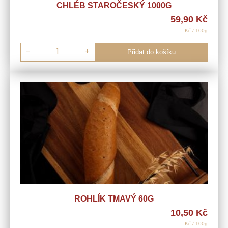
CHLÉB STAROČESKÝ 1000G
59,90
Kč
Kč / 100g
-
+
Přidat do košíku
ROHLÍK TMAVÝ 60G
10,50
Kč
Kč / 100g