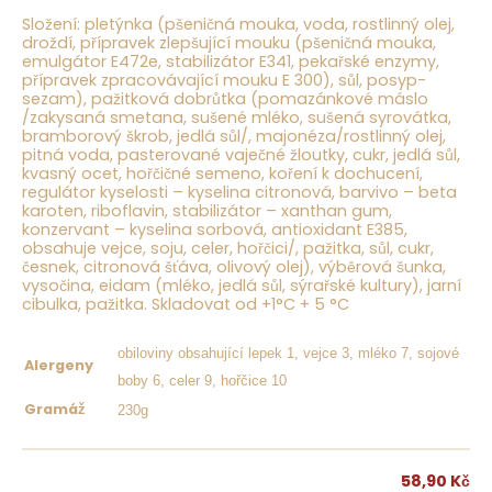
Složení: pletýnka (
pšeničná
mouka, voda, rostlinný olej,
droždí, přípravek zlepšující mouku (
pšeničná
mouka,
emulgátor E472e, stabilizátor E341, pekařské enzymy,
přípravek zpracovávající mouku E 300), sůl, posyp-
sezam
), pažitková dobrůtka (pomazánkové
máslo
/zakysaná smetana
,
sušené mléko
, sušená syrovátka,
bramborový škrob, jedlá sůl/, majonéza/rostlinný olej,
pitná voda, pasterované
vaječné žloutky
, cukr, jedlá sůl,
kvasný ocet,
hořčičné semeno
, koření k dochucení,
regulátor kyselosti – kyselina citronová, barvivo – beta
karoten, riboflavin, stabilizátor – xanthan gum,
konzervant – kyselina sorbová, antioxidant E385,
obsahuje vejce, soju, celer, hořčici
/, pažitka, sůl, cukr,
česnek, citronová šťáva, olivový olej), výběrová šunka,
vysočina, eidam (
mléko
, jedlá sůl, sýrařské kultury), jarní
cibulka, pažitka. Skladovat od +1°C + 5 °C
obiloviny obsahující lepek 1, vejce 3, mléko 7, sojové
Alergeny
boby 6, celer 9, hořčice 10
230g
Gramáž
58,90
Kč