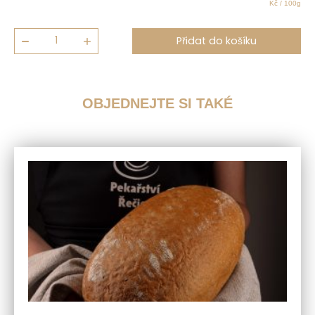
Kč / 100g
Řečická
Přidat do košíku
pletýnka
230g
množství
OBJEDNEJTE SI TAKÉ