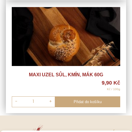
MAXI UZEL SŮL, KMÍN, MÁK 60G
9,90
Kč
Kč / 100g
-
+
Přidat do košíku