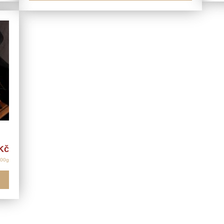
Kč
100g