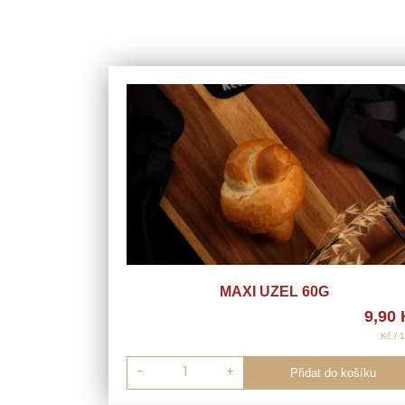
MAXI UZEL 60G
9,90
Kč / 
-
+
Přidat do košíku