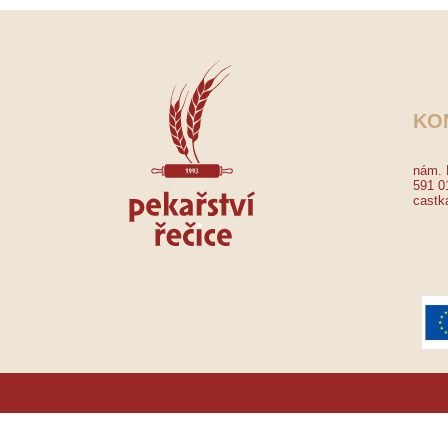
KO
nám. 
591 0
castk