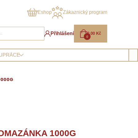
Eshop
Zákaznický program
Přihlášení
0,00
Kč
0
LUPRÁCE
1000G
OMAZÁNKA 1000G