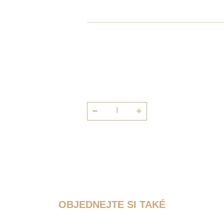
Dřevorubecká
pomazánka
1000g
množství
OBJEDNEJTE SI TAKÉ