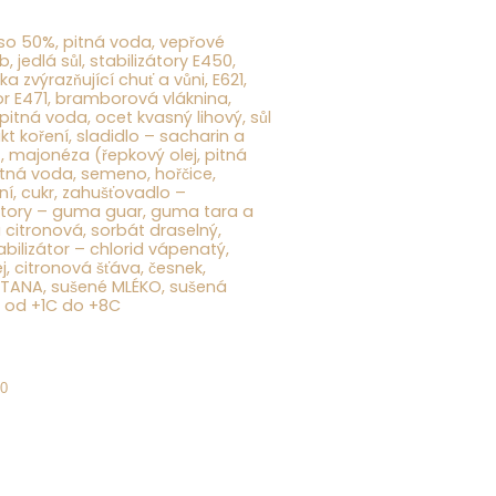
aso 50%, pitná voda, vepřové
 jedlá sůl, stabilizátory E450,
ka zvýrazňující chuť a vůni, E621,
or E471, bramborová vláknina,
pitná voda, ocet kvasný lihový, sůl
akt koření, sladidlo – sacharin a
, majonéza (řepkový olej, pitná
tná voda, semeno, hořčice,
ení, cukr, zahušťovadlo –
izátory – guma guar, guma tara a
a citronová, sorbát draselný,
bilizátor – chlorid vápenatý,
ej, citronová šťáva, česnek,
ETANA,
sušené
MLÉKO
, sušená
jte od +1C do +8C
10