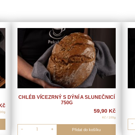
CHLÉB VÍCEZRNÝ S DÝNÍ A SLUNEČNICÍ
750G
Kč
59,90
Kč
100g
Kč / 100g
-
-
+
Přidat do košíku