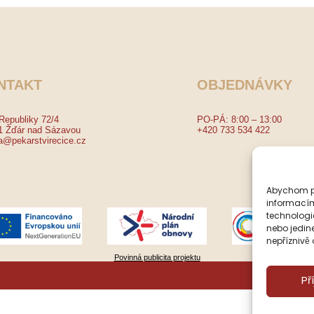
NTAKT
OBJEDNÁVKY
Republiky 72/4
PO-PÁ: 8:00 – 13:00
1 Žďár nad Sázavou
+420 733 534 422
a@pekarstvirecice.cz
Abychom po
informacím
technologi
nebo jedin
nepříznivě o
Povinná publicita projektu
Př