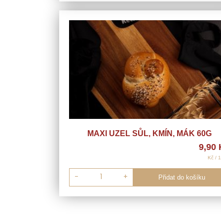
MAXI UZEL SŮL, KMÍN, MÁK 60G
9,90
Kč / 
-
+
Přidat do košíku