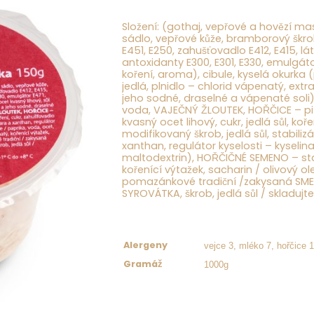
Složení: (gothaj, vepřové a hovězí m
sádlo, vepřové kůže, bramborový škrob,
E451, E250, zahušťovadlo E412, E415, lát
antoxidanty E300, E301, E330, emulgát
koření, aroma), cibule, kyselá okurka (
jedlá, plnidlo – chlorid vápenatý, extr
jeho sodné, draselné a vápenaté soli)
voda
, VAJEČNÝ ŽLOUTEK, HOŘČICE
– pi
kvasný ocet lihový, cukr, jedlá sůl, koř
modifikovaný škrob, jedlá sůl, stabil
xanthan, regulátor kyselosti – kyselin
maltodextrin),
HOŘČIČNÉ SEMENO
– sta
kořenící výtažek, sacharin / olivový ol
pomazánkové tradiční /zakysaná
SM
SYROVÁTKA
, škrob, jedlá sůl / skladu
vejce 3, mléko 7, hořčice 
Alergeny
1000g
Gramáž