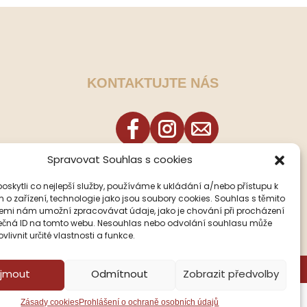
KONTAKTUJTE NÁS
Spravovat Souhlas s cookies
skytli co nejlepší služby, používáme k ukládání a/nebo přístupu k
 o zařízení, technologie jako jsou soubory cookies. Souhlas s těmito
emi nám umožní zpracovávat údaje, jako je chování při procházení
ečná ID na tomto webu. Nesouhlas nebo odvolání souhlasu může
vlivnit určité vlastnosti a funkce.
íjmout
Odmítnout
Zobrazit předvolby
Zásady cookies
Prohlášení o ochraně osobních údajů