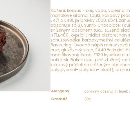
Složení: korpus - olej, voda,
vaječná me
mandlové aroma, (cukr, kakaový prá
E471 a E481, přípravky E500, E541, zah
obsahuje s
ó
ju
), Sumix Chocolate: (cu
sníženým obsahem tuku, sušená sla
471,E481), kypřící činidla( disforečna
zahušťovadla( karboxymethyl celulóz
flavcuring. Ovocná náplň meruňková (
cukr, glukózový sirup, E440 želírující lá
modifikovaný škrob, E330 kyselina cit
hořká Mr. Baker: cukr, plně ztužený r
kakaový prášek se sníženým obsahem
polyglycerol- polyricin- oleát), arom
obiloviny obsahující lepek 
Alergeny
80g
Gramáž