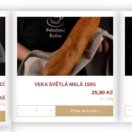
CÍ
VEKA SVĚTLÁ MALÁ 150G
25,90
Kč
Kč
Kč / 100g
100g
-
+
Přidat do košíku
-