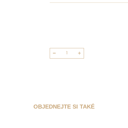
Dort
sachr
80g
množství
OBJEDNEJTE SI TAKÉ