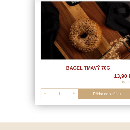
BAGEL TMAVÝ 70G
13,90
Kč / 
-
+
Přidat do košíku