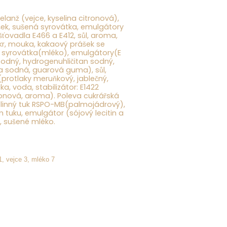
lanž (vejce, kyselina citronová)
,
šek,
sušená syrovátka
, emulgátory
ušťovadla E466 a E412, sůl, aroma,
kr, mouka, kakaový prášek se
d
syrovátka(mléko
), emulgátory(E
n sodný, hydrogenuhličitan sodný,
a sodná, guarová guma), sůl,
protlaky meruňkový, jablečný,
tka, voda, stabilizátor: E1422
ronová, aroma). Poleva cukrářská
ostlinný tuk RSPO-MB(palmojádrový),
 tuku, emulgátor (
sójový lecitin
a
a, sušené mléko.
1, vejce 3, mléko 7