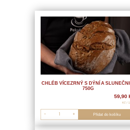
CHLÉB VÍCEZRNÝ S DÝNÍ A SLUNEČNI
750G
59,90
Kč / 
-
+
Přidat do košíku