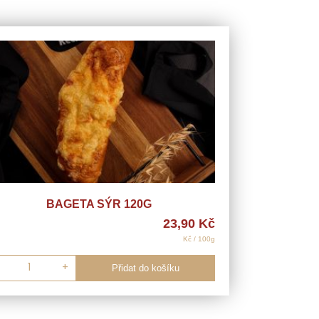
BAGETA SÝR 120G
23,90
Kč
Kč / 100g
+
Přidat do košíku