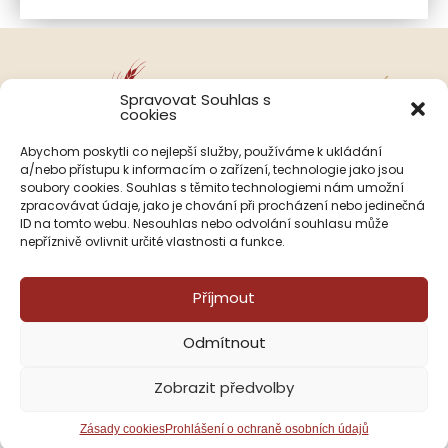
KONTAKTUJTE NÁS
Spravovat Souhlas s
cookies
Abychom poskytli co nejlepší služby, používáme k ukládání
a/nebo přístupu k informacím o zařízení, technologie jako jsou
soubory cookies. Souhlas s těmito technologiemi nám umožní
KONTAKT
OBJEDNÁVKY
zpracovávat údaje, jako je chování při procházení nebo jedinečná
ID na tomto webu. Nesouhlas nebo odvolání souhlasu může
nám. Republiky 72/4
PO-PÁ: 8:00 – 13:00
nepříznivě ovlivnit určité vlastnosti a funkce.
591 01 Žďár nad Sázavou
+420 733 534 422
castka@pekarstvirecice.cz
Příjmout
Odmítnout
Povinná publicita projektu
Zobrazit předvolby
Zásady cookies
Prohlášení o ochraně osobních údajů