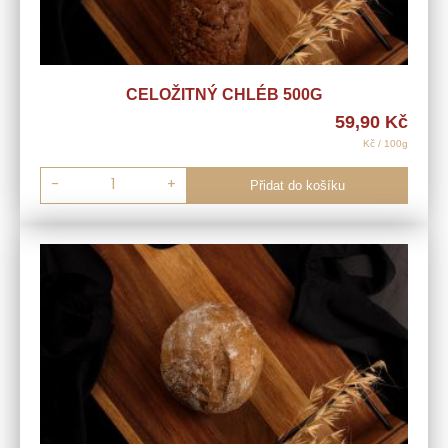
CELOŽITNÝ CHLÉB 500G
59,90
Kč
Kč / 100g
-
+
Přidat do košíku