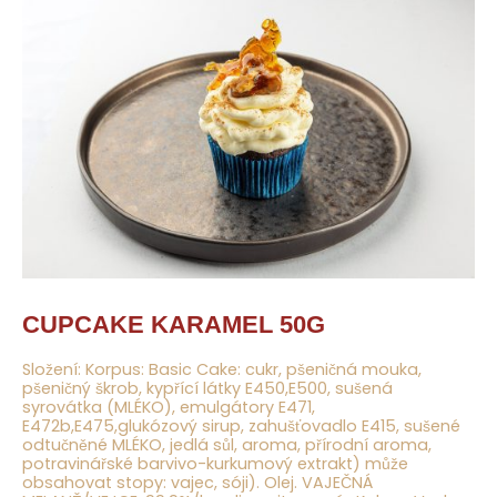
CUPCAKE KARAMEL 50G
Složení: Korpus: Basic Cake: cukr,
pšeničná
mouka,
pšeničný škrob, kypřící látky E450,E500, sušená
syrovátka
(MLÉKO
), emulgátory E471,
E472b,E475,glukózový sirup, zahušťovadlo E415, sušené
odtučněné
MLÉKO
, jedlá sůl, aroma, přírodní aroma,
potravinářské barvivo-kurkumový extrakt) může
obsahovat stopy:
vajec, sóji
). Olej.
VAJEČNÁ