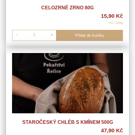
CELOZRNÉ ZRNO 80G
15,90
Kč
Kč / 100g
-
+
Přidat do košíku
STAROČESKÝ CHLÉB S KMÍNEM 500G
47,90
Kč