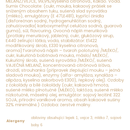
MELANŽ/VEJCE, 99,9%/kyselina citronová.
, Kakao. Voda.
Sumix Chocolate: (cukr, mouka, kakaový prášek se
sníženým obsahem tuku, sušená slad
syrovátka
(mléko),
emulgátory (E 471,E481), kypřící činidla
(disforečnan sodný, hydrogenuhličitan sodný,
zahušťovadla( karboxymethyl celulóza sodná, guarová
guma), sůl, flavcuring. Ovocná náplň meruňková
(protlaky meruňkový, jablečný, cukr, glukózový sirup,
E440 želírující látka, voda, stabilizátor: E1422
modifikovaný škrob, E330 kyselina citronová,
aroma)Tvarohová náplň – tvaroh polotučný /
MLÉKO/
,
cukr, kukuřičná bobtnavá mouka, máslo/
MLÉKO
/,
Kukuřičný škrob, sušená
syrovátka
/
MLÉKO/,
sušená
VAJEČNÁ MELANŽ
, koncentrovaná citrónová šťáva,
droždí, strouhanka (přípravek zlepšující mouku – ječná
sladová mouka), enzymy (alfa- amyláza, xynaláza –
alipáza, kyselina askorbová E300), řepkový olej). Ozdoby
z čokolády a bílé čokolády (cukr, kakaová hmota,
sušené
mléko
plnotučné (
MLÉKO)
, laktóza, sušené
mléko
nízkotučné, máselný olej, emulgátor:
sojový
lecitinE 322
SOJA
, přírodní vanilkové aroma, obsah kakaové sušiny
32% minimálně.) Ozdoba: čerstvé maliny.
obiloviny obsahující lepek 1, vejce 3, mléko 7, sojové
Alergeny
boby 6