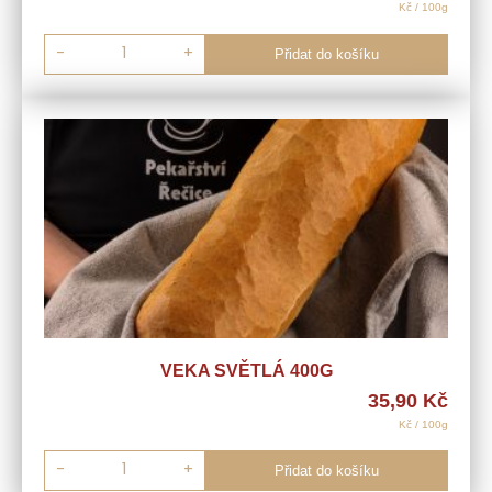
Kč / 100g
-
+
Přidat do košíku
VEKA SVĚTLÁ 400G
35,90
Kč
Kč / 100g
-
+
Přidat do košíku