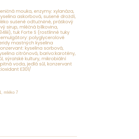
eničná mouka
, enzymy: xylanáza,
kyselina askorbová, sušené droždí,
léko
sušené odtučněné, práškový
vý sirup,
mléčná
bílkovina,
4liii), tuk Forte S (rostlinné tuky
, emulgátory: polyglycerolové
eridy mastných kyselina
 konzervant: kyselina sorbová,
selina citrónová, barivo:karotény,
sůl, sýrařské kultury, mikrobiální
pitná voda, jedlá sůl, konzervant
tioxidant E301/
1, mléko 7