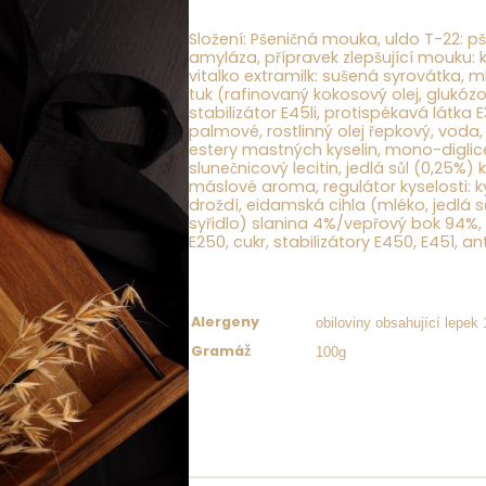
Složení:
Pšeničná mouka,
uldo T-22:
pš
amyláza, přípravek zlepšující mouku: 
vitalko extramilk: sušená
syrovátka
,
m
tuk (rafinovaný kokosový olej, glukózo
stabilizátor E45li, protispékavá látka E3
palmové, rostlinný olej řepkový, voda
estery mastných kyselin, mono-diglic
slunečnicový lecitin, jedlá sůl (0,25%)
máslové aroma, regulátor kyselosti: ky
droždí, eidamská cihla (
mléko
, jedlá 
syřidlo) slanina 4%/vepřový bok 94%, 
E250, cukr, stabilizátory E450, E451, an
obiloviny obsahující lepek 
Alergeny
100g
Gramáž