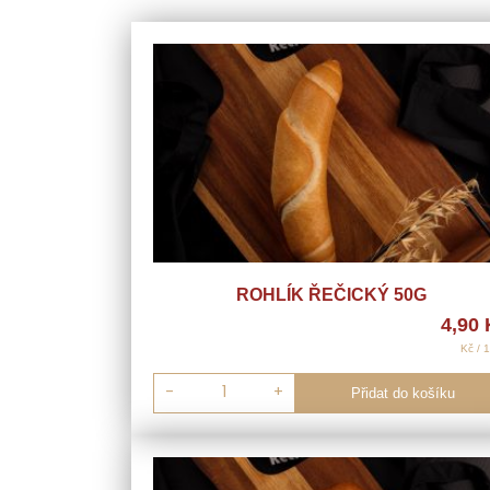
ROHLÍK ŘEČICKÝ 50G
4,90
Kč / 
-
+
Přidat do košíku