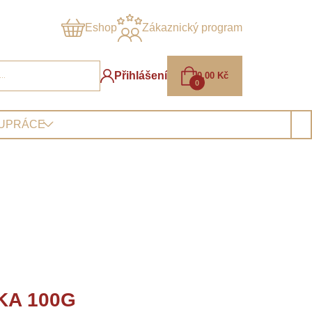
Eshop
Zákaznický program
Přihlášení
0,00
Kč
0
LUPRÁCE
KA 100G