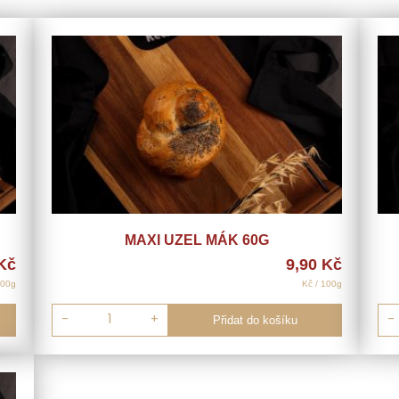
MAXI UZEL MÁK 60G
Kč
9,90
Kč
100g
Kč / 100g
-
+
Přidat do košíku
-