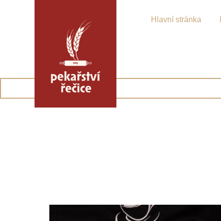
Skip
to
the
Hlavní stránka
content