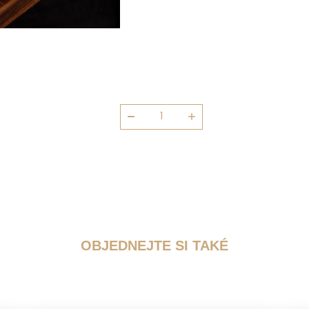
Anglická
pletýnka
100g
množství
OBJEDNEJTE SI TAKÉ