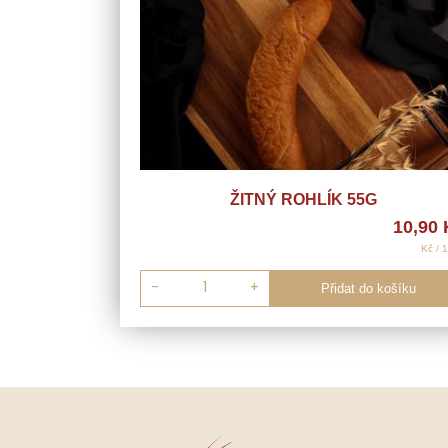
ŽITNÝ ROHLÍK 55G
10,90
Kč / 
-
+
Přidat do košíku